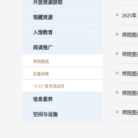
开放资源获取
2025
馆藏资源
入馆教育
师院图苑
阅读推广
师院图苑
师院图苑
师院图苑
近墨闻香
“4·23”读书活动月
师院图苑
信息素养
师院图苑
空间与设施