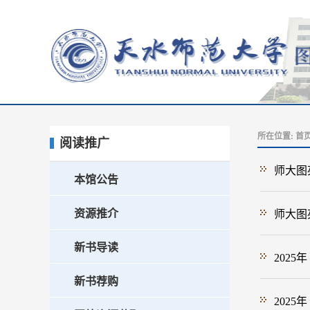
所在位置:
首
阅读推广
师大图苑
本馆公告
资源推介
师大图苑
新书导读
2025
新书荐购
2025