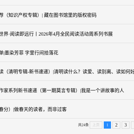
荐（知识产权专辑）| 藏在图书馆里的版权密码
世界·阅读即远行丨2026年4月全民阅读活动周系列书展
单|墨染芳菲 字里行间拾落花
读（清明专辑-新书速递）|清明读什么？读爱、读别离、读如何
6年作家系列新书速递（第一期莫言专辑）|我是一个讲故事的人
春分）|做春天的读者，而非过客
2
3
共24条
上页
1