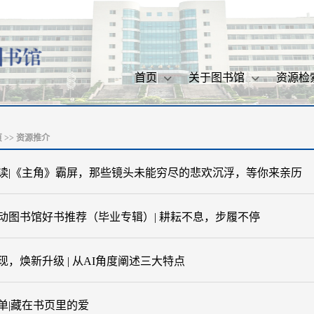
首页
关于图书馆
资源检
页
>>
资源推介
读|《主角》霸屏，那些镜头未能穷尽的悲欢沉浮，等你来亲历
动图书馆好书推荐（毕业专辑）| 耕耘不息，步履不停
现，焕新升级 | 从AI角度阐述三大特点
单|藏在书页里的爱